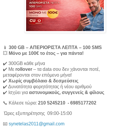
📱
300 GB – ΑΠΕΡΙΟΡΙΣΤΑ ΛΕΠΤΑ – 100 SMS
💥
Μόνο με 100€ το έτος – για πάντα!
✔️ 300GB κάθε μήνα
✔️ Με
rollover
– τα data σου δεν χάνονται ποτέ,
μεταφέρονται στον επόμενο μήνα!
✔️
Χωρίς συμβόλαιο & δεσμεύσεις
✔️ Δυνατότητα φορητότητας ή νέου αριθμού
✔️ Ισχύει για
αστυνομικούς, συγγενείς & φίλους
📞 Κάλεσε τώρα:
210 5245210 - 6985177202
Ώρες εξυπηρέτησης 09:00-15:00
📧
synetelas2011@gmail.com